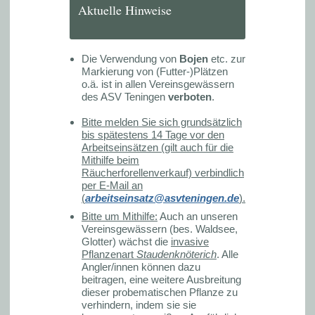
Aktuelle Hinweise
Die Verwendung von
Bojen
etc. zur
Markierung von (Futter-)Plätzen
o.ä. ist in allen Vereinsgewässern
des ASV Teningen
verboten
.
Bitte melden Sie sich grundsätzlich
bis spätestens 14 Tage vor den
Arbeitseinsätzen (gilt auch für die
Mithilfe beim
Räucherforellenverkauf) verbindlich
per E-Mail an
(
arbeitseinsatz@asvteningen.de
).
Bitte um Mithilfe:
Auch an unseren
Vereinsgewässern (bes. Waldsee,
Glotter) wächst die
invasive
Pflanzenart
Staudenknöterich
. Alle
Angler/innen können dazu
beitragen, eine weitere Ausbreitung
dieser probematischen Pflanze zu
verhindern, indem sie sie