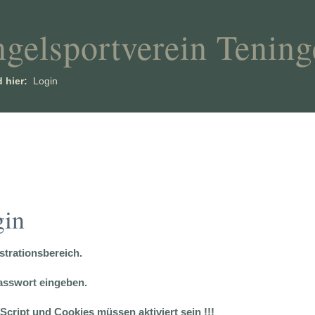
gelsportverein Tening
d hier:
Login
gin
strationsbereich.
Passwort eingeben.
aScript und Cookies müssen aktiviert sein !!!