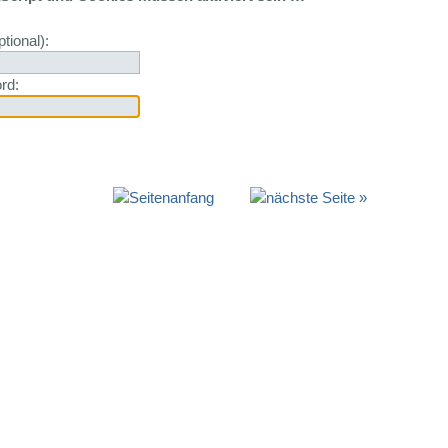
tional):
rd: