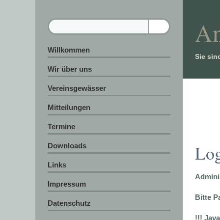
An
Willkommen
Sie sin
Wir über uns
Vereinsgewässer
Mitteilungen
Termine
Lo
Downloads
Links
Admini
Impressum
Bitte 
Datenschutz
!!! Jav