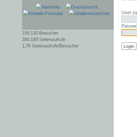
User (op
Passwo
159.130
Besucher
280.189
Seitenaufrufe
1,76
Seitenaufrufe/Besucher