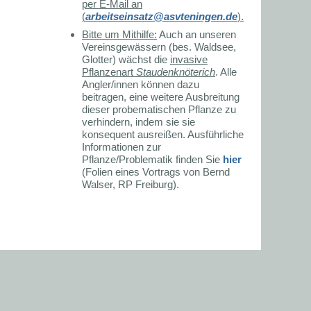
per E-Mail an
(
arbeitseinsatz@asvteningen.de
).
Bitte um Mithilfe:
Auch an unseren
Vereinsgewässern (bes. Waldsee,
Glotter) wächst die
invasive
Pflanzenart
Staudenknöterich
. Alle
Angler/innen können dazu
beitragen, eine weitere Ausbreitung
dieser probematischen Pflanze zu
verhindern, indem sie sie
konsequent ausreißen. Ausführliche
Informationen zur
Pflanze/Problematik finden Sie
hier
(Folien eines Vortrags von Bernd
Walser, RP Freiburg).