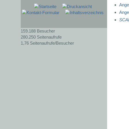
Angel
Ange
SCA
159.188
Besucher
280.250
Seitenaufrufe
1,76
Seitenaufrufe/Besucher