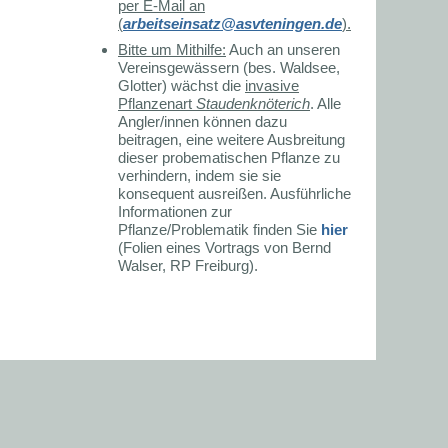
per E-Mail an
(
arbeitseinsatz@asvteningen.de
).
Bitte um Mithilfe:
Auch an unseren
Vereinsgewässern (bes. Waldsee,
Glotter) wächst die
invasive
Pflanzenart
Staudenknöterich
. Alle
Angler/innen können dazu
beitragen, eine weitere Ausbreitung
dieser probematischen Pflanze zu
verhindern, indem sie sie
konsequent ausreißen. Ausführliche
Informationen zur
Pflanze/Problematik finden Sie
hier
(Folien eines Vortrags von Bernd
Walser, RP Freiburg).