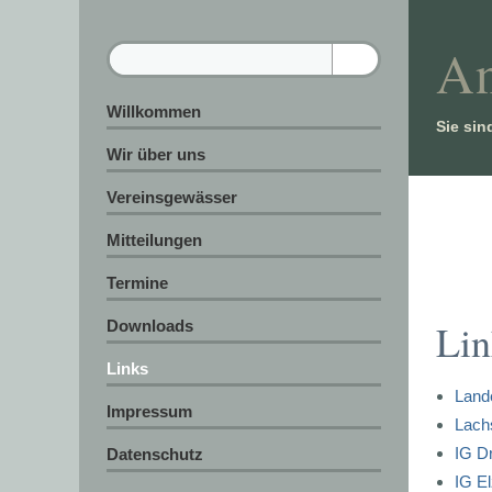
An
Willkommen
Sie sin
Wir über uns
Vereinsgewässer
Mitteilungen
Termine
Lin
Downloads
Links
Land
Impressum
Lach
IG D
Datenschutz
IG El